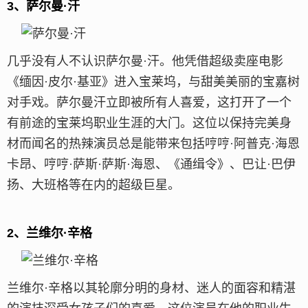
3、萨尔曼·汗
几乎没有人不认识萨尔曼·汗。他凭借超级卖座电影
《缅因·皮尔·基亚》进入宝莱坞，与甜美美丽的宝嘉树
对手戏。萨尔曼汗立即被所有人喜爱，这打开了一个
有前途的宝莱坞职业生涯的大门。这位以保持完美身
材而闻名的热辣演员总是能带来包括哼哼·阿普克·海恩
卡昂、哼哼·萨斯·萨斯·海恩、《通缉令》、巴让·巴伊
扬、大班格等在内的超级巨星。
2、兰维尔·辛格
兰维尔·辛格以其轮廓分明的身材、迷人的面容和精湛